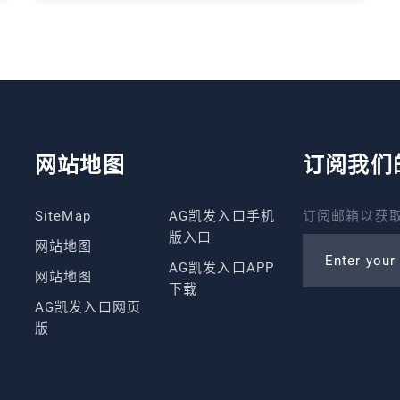
网站地图
订阅我们
SiteMap
AG凯发入口手机
订阅邮箱以获取
版入口
网站地图
Enter your
AG凯发入口APP
网站地图
下载
AG凯发入口网页
版