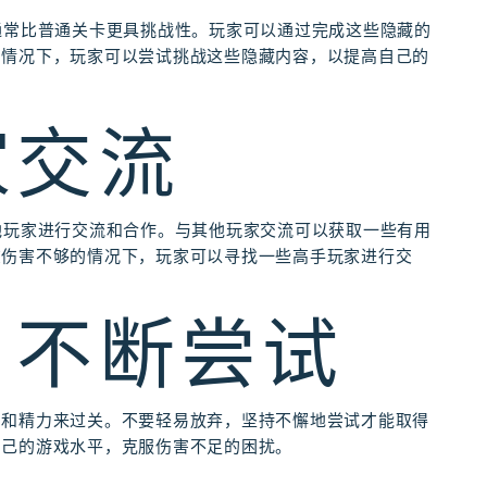
通常比普通关卡更具挑战性。玩家可以通过完成这些隐藏的
的情况下，玩家可以尝试挑战这些隐藏内容，以提高自己的
家交流
他玩家进行交流和合作。与其他玩家交流可以获取一些有用
在伤害不够的情况下，玩家可以寻找一些高手玩家进行交
，不断尝试
间和精力来过关。不要轻易放弃，坚持不懈地尝试才能取得
自己的游戏水平，克服伤害不足的困扰。