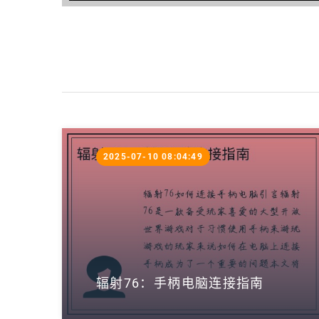
2025-07-10 08:04:49
辐射76：手柄电脑连接指南