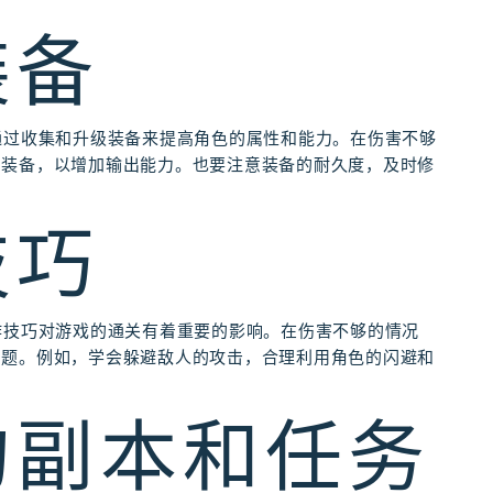
装备
通过收集和升级装备来提高角色的属性和能力。在伤害不够
的装备，以增加输出能力。也要注意装备的耐久度，及时修
技巧
作技巧对游戏的通关有着重要的影响。在伤害不够的情况
问题。例如，学会躲避敌人的攻击，合理利用角色的闪避和
的副本和任务