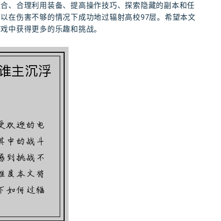
组合、合理利用装备、提高操作技巧、探索隐藏的副本和任
以在伤害不够的情况下成功地过辐射高校97层。希望本文
游戏中获得更多的乐趣和挑战。