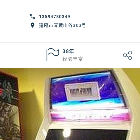
13594780349
建瓯市琴藏山谷303号
38年
经验丰富