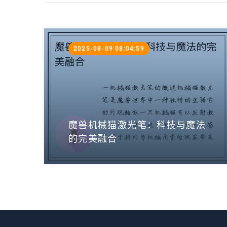
2025-08-09 08:04:59
魔兽机械猫激光笔：科技与魔法
的完美融合