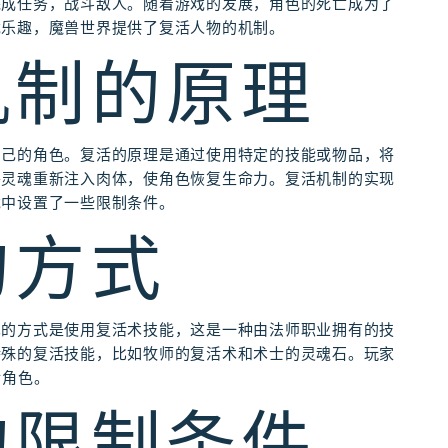
完成任务，战斗敌人。随着游戏的发展，角色的死亡成为了
戏乐趣，魔兽世界提供了复活人物的机制。
机制的原理
自己的角色。复活的原理是通过使用特定的技能或物品，将
将灵魂重新注入肉体，使角色恢复生命力。复活机制的实现
戏中设置了一些限制条件。
的方式
见的方式是使用复活术技能，这是一种由法师职业拥有的技
特殊的复活技能，比如牧师的复活术和术士的灵魂石。玩家
活角色。
的限制条件