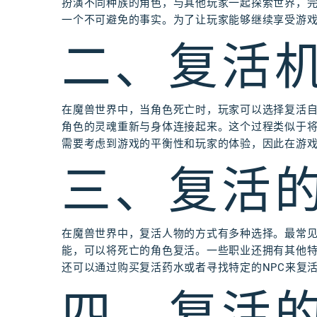
扮演不同种族的角色，与其他玩家一起探索世界，
一个不可避免的事实。为了让玩家能够继续享受游
二、复活
在魔兽世界中，当角色死亡时，玩家可以选择复活
角色的灵魂重新与身体连接起来。这个过程类似于
需要考虑到游戏的平衡性和玩家的体验，因此在游
三、复活
在魔兽世界中，复活人物的方式有多种选择。最常
能，可以将死亡的角色复活。一些职业还拥有其他
还可以通过购买复活药水或者寻找特定的NPC来复
四、复活