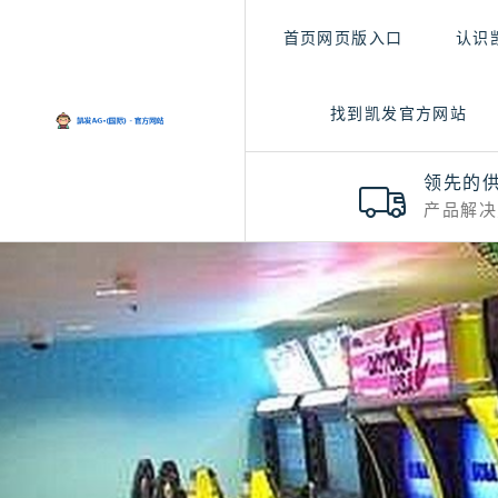
首页网页版入口
认识
找到凯发官方网站
领先的
产品解决