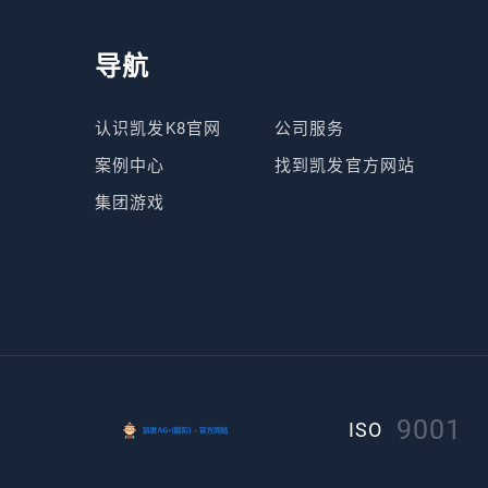
导航
认识凯发K8官网
公司服务
案例中心
找到凯发官方网站
集团游戏
9001
ISO