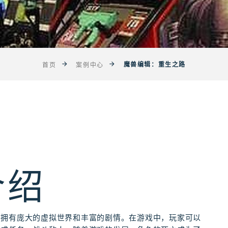
魔兽编辑：重生之路
首页
案例中心
介绍
，拥有庞大的虚拟世界和丰富的剧情。在游戏中，玩家可以