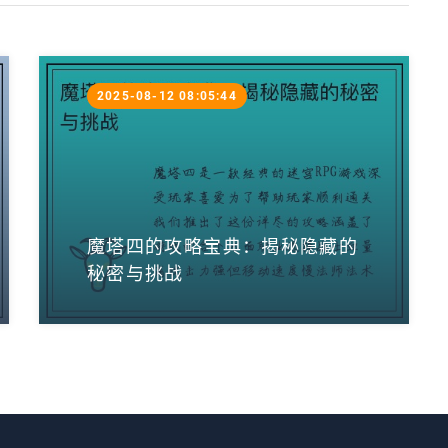
2025-08-12 08:05:44
魔塔四的攻略宝典：揭秘隐藏的
秘密与挑战