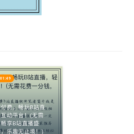
:01:49
需付费，畅玩B站直
互动平台！(无需
畅享B站直播盛
，乐趣无止境！)