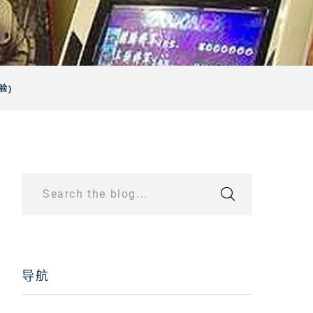
验)
Search the blog...
导航