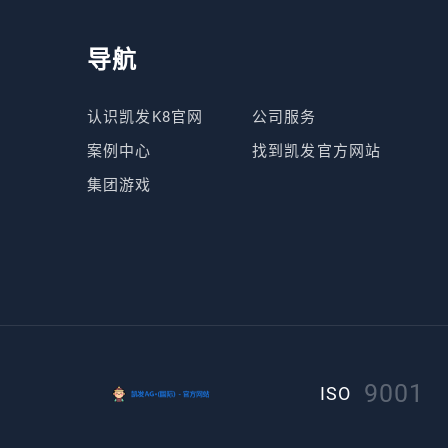
导航
认识凯发K8官网
公司服务
案例中心
找到凯发官方网站
集团游戏
9001
ISO