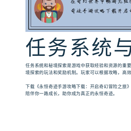
任务系统
任务系统和秘境探索是游戏中获取经验和资源的重
境探索的玩法和奖励机制。玩家可以根据攻略，高
下载《永恒奇迹手游攻略下载：开启奇幻冒险之旅
陪伴你一路成长，助你成为真正的永恒奇迹。