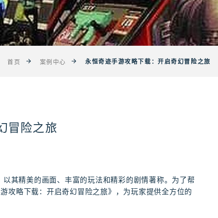
永恒奇迹手游攻略下载：开启奇幻冒险之旅
首页
案例中心
幻冒险之旅
游，以其精美的画面、丰富的玩法和精彩的剧情著称。为了帮
手游攻略下载：开启奇幻冒险之旅》，为玩家提供全方位的