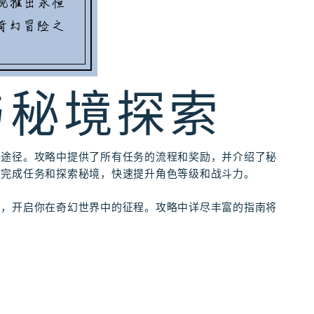
与秘境探索
要途径。攻略中提供了所有任务的流程和奖励，并介绍了秘
效完成任务和探索秘境，快速提升角色等级和战斗力。
》，开启你在奇幻世界中的征程。攻略中详尽丰富的指南将