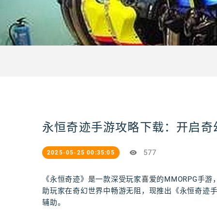
永恒奇迹手游攻略下载：开启奇
577
2025-05-25 00:35:05
《永恒奇迹》是一款深受玩家喜爱的MMORPG手
助玩家在奇幻世界中畅游无阻，现推出《永恒奇迹
辅助。