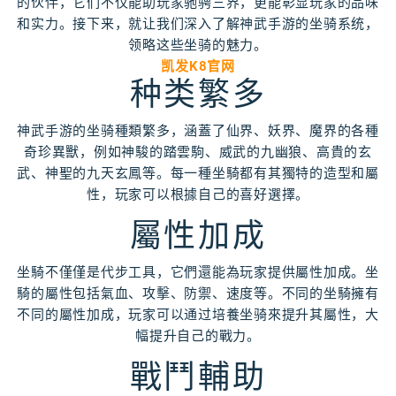
的伙伴，它们不仅能助玩家驰骋三界，更能彰显玩家的品味
和实力。接下来，就让我们深入了解神武手游的坐骑系统，
领略这些坐骑的魅力。
凯发K8官网
种类繁多
神武手游的坐骑種類繁多，涵蓋了仙界、妖界、魔界的各種
奇珍異獸，例如神駿的踏雲駒、威武的九幽狼、高貴的玄
武、神聖的九天玄鳳等。每一種坐騎都有其獨特的造型和屬
性，玩家可以根據自己的喜好選擇。
屬性加成
坐騎不僅僅是代步工具，它們還能為玩家提供屬性加成。坐
騎的屬性包括氣血、攻擊、防禦、速度等。不同的坐騎擁有
不同的屬性加成，玩家可以通过培養坐骑來提升其屬性，大
幅提升自己的戰力。
戰鬥輔助