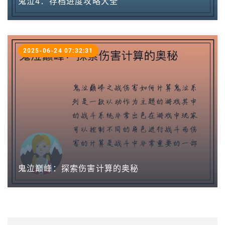
鬼泣4：存档进度攻略大全
2025-06-24 07:32:31
鬼泣巅峰：探索伤害计算的奥秘